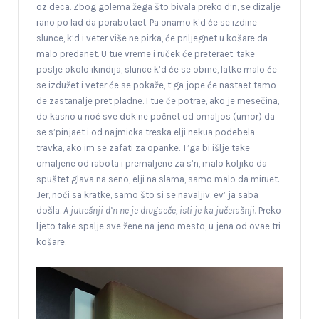
oz deca. Zbog golema žega što bivala preko d’n, se dizalje
rano po lad da porabotaet. Pa onamo k’d će se izdine
slunce, k’d i veter više ne pirka, će priljegnet u košare da
malo predanet. U tue vreme i ruček će preteraet, take
poslje okolo ikindija, slunce k’d će se obrne, latke malo će
se izdužet i veter će se pokaže, t’ga jope će nastaet tamo
de zastanalje pret pladne. I tue će potrae, ako je mesečina,
do kasno u noć sve dok ne počnet od omaljos (umor) da
se s’pinjaet i od najmicka treska elji nekua podebela
travka, ako im se zafati za opanke. T’ga bi išlje take
omaljene od rabota i premaljene za s’n, malo koljiko da
spuštet glava na seno, elji na slama, samo malo da miruet.
Jer, noći sa kratke, samo što si se navaljiv, ev’ ja saba
došla.
A jutrešnji d’n ne je drugaeče, isti je ka jučerašnji.
Preko
ljeto take spalje sve žene na jeno mesto, u jena od ovae tri
košare.