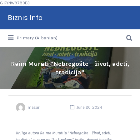
G-PYNW9780E3
Search
Biznis Info
for:
Search
Arrini klientët tuaj më shpejt
Primary (Albanian)
for:
Raim Murati “Nebregošte – život, adeti,
tradicija”
masar
June 20, 2024
Knjiga autora Raima Muratija “Nebregošte – život, adeti,
tradicija” pisana na “Našinskom” jeziku, donosi hroniku