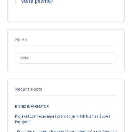
stara pesma)
Kërko
Search
for:
Recent Posts
BIZNIS INFORMATOR
Projekat „Umrežavanje i promocija malih biznisa Župe i
Podgore“
„Kroz igru stvaramo temelje ličnosti djeteta“ – razgovor sa