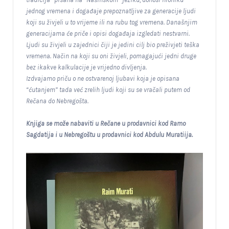
jednog vremena i događaje prepoznatljive za generacije ljudi
koji su živjeli u to vrijeme ili na rubu tog vremena. Današnjim
generacijama će priče i opisi događaja izgledati nestvarni.
Ljudi su živjeli u zajednici čiji je jedini cilj bio preživjeti teška
vremena. Način na koji su oni živjeli, pomagajući jedni druge
bez ikakve kalkulacije je vrijedno divljenja.
Izdvajamo priču o ne ostvarenoj ljubavi koja je opisana
“ćutanjem” tada već zrelih ljudi koji su se vračali putem od
Rečana do Nebregošta.
Knjiga se može nabaviti u Rečane u prodavnici kod Ramo
Sagdatija i u Nebregoštu u prodavnici kod Abdulu Muratiija.