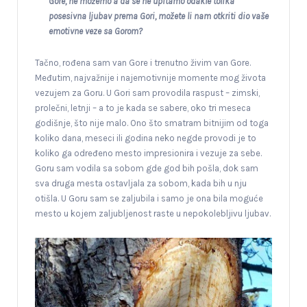
Gore, ne možemo a da se ne upitamo odakle tolika
posesivna ljubav prema Gori, možete li nam otkriti dio vaše
emotivne veze sa Gorom?
Tačno, rođena sam van Gore i trenutno živim van Gore.
Međutim, najvažnije i najemotivnije momente mog života
vezujem za Goru. U Gori sam provodila raspust – zimski,
prolečni, letnji – a to je kada se sabere, oko tri meseca
godišnje, što nije malo. Ono što smatram bitnijim od toga
koliko dana, meseci ili godina neko negde provodi je to
koliko ga određeno mesto impresionira i vezuje za sebe.
Goru sam vodila sa sobom gde god bih pošla, dok sam
sva druga mesta ostavljala za sobom, kada bih u nju
otišla. U Goru sam se zaljubila i samo je ona bila moguće
mesto u kojem zaljubljenost raste u nepokolebljivu ljubav.