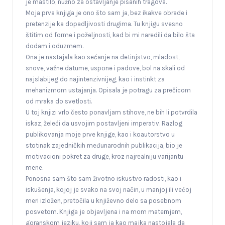
je mastilo, nužno za ostavljanje pisanih tragova.
Moja prva knjiga je ono što sam ja, bez ikakve obrade i
pretenzije ka dopadljivosti drugima. Tu knjigu svesno
štitim od forme i poželjnosti, kad bi mi naredili da bilo šta
dodam i oduzmem.
Ona je nastajala kao sećanje na detinjstvo, mladost,
snove, važne datume, uspone i padove, bol na skali od
najslabijeg do najintenzivnijeg, kao i instinkt za
mehanizmom ustajanja. Opisala je potragu za prečicom
od mraka do svetlosti.
U toj knjizi vrlo često ponavljam stihove, ne bih li potvrdila
iskaz, želeći da usvojim postavljeni imperativ. Razlog
publikovanja moje prve knjige, kao i koautorstvo u
stotinak zajedničkih međunarodnih publikacija, bio je
motivacioni pokret za druge, kroz najrealniju varijantu
mene.
Ponosna sam što sam životno iskustvo radosti, kao i
iskušenja, kojoj je svako na svoj način, u manjoj ili većoj
meri izložen, pretočila u književno delo sa posebnom
posvetom. Knjiga je objavljena i na mom maternjem,
goranskom jeziku, koji sam ja kao majka nastojala da