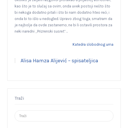
kao što je to slučaj sa ovim, onda uvek postoji nešto što
bi nekoga dodatno pitali i što bi nam dodatno hteo reći, i
onda bi to išlo u nedogled. Upravo zbog toga, smatram da
je najbolje da ovde zastanemo, ne bi li ostavili prostora za
neki naredni „Prizrenski susret”…
Katedra slobodnog uma
Alisa Hamza Alijević – spisateljica
Traži
Search
for: