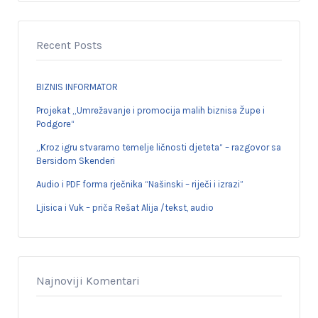
Recent Posts
BIZNIS INFORMATOR
Projekat „Umrežavanje i promocija malih biznisa Župe i
Podgore“
„Kroz igru stvaramo temelje ličnosti djeteta“ – razgovor sa
Bersidom Skenderi
Audio i PDF forma rječnika “Našinski – riječi i izrazi”
Ljisica i Vuk – priča Rešat Alija /tekst, audio
Najnoviji Komentari