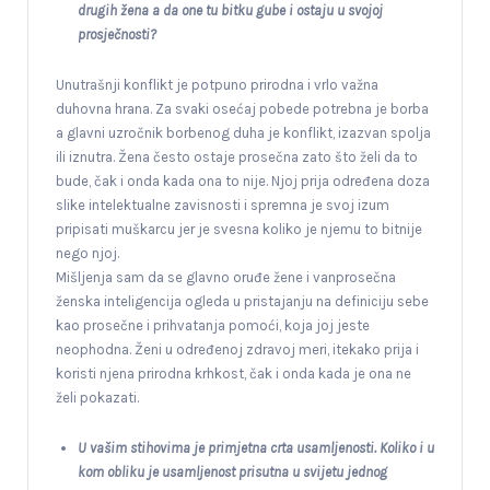
drugih žena a da one tu bitku gube i ostaju u svojoj
prosječnosti?
Unutrašnji konflikt je potpuno prirodna i vrlo važna
duhovna hrana. Za svaki osećaj pobede potrebna je borba
a glavni uzročnik borbenog duha je konflikt, izazvan spolja
ili iznutra. Žena često ostaje prosečna zato što želi da to
bude, čak i onda kada ona to nije. Njoj prija određena doza
slike intelektualne zavisnosti i spremna je svoj izum
pripisati muškarcu jer je svesna koliko je njemu to bitnije
nego njoj.
Mišljenja sam da se glavno oruđe žene i vanprosečna
ženska inteligencija ogleda u pristajanju na definiciju sebe
kao prosečne i prihvatanja pomoći, koja joj jeste
neophodna. Ženi u određenoj zdravoj meri, itekako prija i
koristi njena prirodna krhkost, čak i onda kada je ona ne
želi pokazati.
U vašim stihovima je primjetna crta usamljenosti. Koliko i u
kom obliku je usamljenost prisutna u svijetu jednog