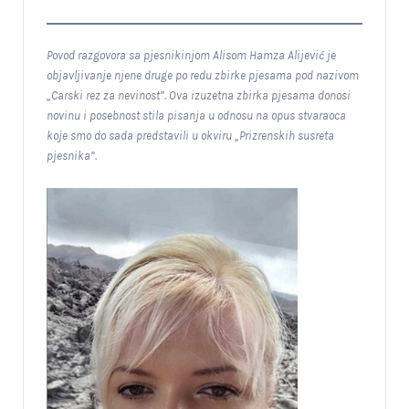
Povod razgovora sa pjesnikinjom Alisom Hamza Alijević je
objavljivanje njene druge po redu zbirke pjesama pod nazivom
„Carski rez za nevinost”. Ova izuzetna zbirka pjesama donosi
novinu i posebnost stila pisanja u odnosu na opus stvaraoca
koje smo do sada predstavili u okviru „Prizrenskih susreta
pjesnika”.