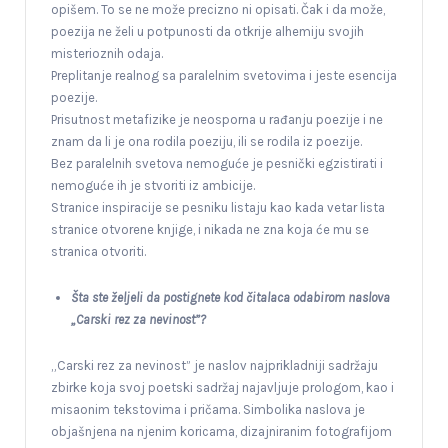
opišem. To se ne može precizno ni opisati. Čak i da može,
poezija ne želi u potpunosti da otkrije alhemiju svojih
misterioznih odaja.
Preplitanje realnog sa paralelnim svetovima i jeste esencija
poezije.
Prisutnost metafizike je neosporna u rađanju poezije i ne
znam da li je ona rodila poeziju, ili se rodila iz poezije.
Bez paralelnih svetova nemoguće je pesnički egzistirati i
nemoguće ih je stvoriti iz ambicije.
Stranice inspiracije se pesniku listaju kao kada vetar lista
stranice otvorene knjige, i nikada ne zna koja će mu se
stranica otvoriti.
Šta ste željeli da postignete kod čitalaca odabirom naslova
„Carski rez za nevinost”?
„Carski rez za nevinost” je naslov najprikladniji sadržaju
zbirke koja svoj poetski sadržaj najavljuje prologom, kao i
misaonim tekstovima i pričama. Simbolika naslova je
objašnjena na njenim koricama, dizajniranim fotografijom