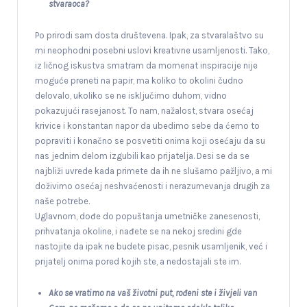
stvaraoca?
Po prirodi sam dosta društevena. Ipak, za stvaralaštvo su
mi neophodni posebni uslovi kreativne usamljenosti. Tako,
iz ličnog iskustva smatram da momenat inspiracije nije
moguće preneti na papir, ma koliko to okolini čudno
delovalo, ukoliko se ne isključimo duhom, vidno
pokazujući rasejanost. To nam, nažalost, stvara osećaj
krivice i konstantan napor da ubedimo sebe da ćemo to
popraviti i konačno se posvetiti onima koji osećaju da su
nas jednim delom izgubili kao prijatelja. Desi se da se
najbliži uvrede kada primete da ih ne slušamo pažljivo, a mi
doživimo osećaj neshvaćenosti i nerazumevanja drugih za
naše potrebe.
Uglavnom, dođe do popuštanja umetničke zanesenosti,
prihvatanja okoline, i nađete se na nekoj sredini gde
nastojite da ipak ne budete pisac, pesnik usamljenik, već i
prijatelj onima pored kojih ste, a nedostajali ste im.
Ako se vratimo na vaš životni put, rođeni ste i živjeli van