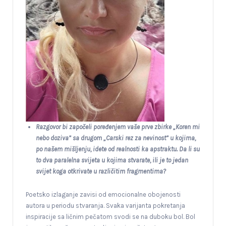
Razgovor bi započeli poređenjem vaše prve zbirke „Koren mi
nebo doziva” sa drugom „Carski rez za nevinost” u kojima,
po našem mišljenju, idete od realnosti ka apstraktu. Da li su
to dva paralelna svijeta u kojima stvarate, ili je to jedan
svijet koga otkrivate u različitim fragmentima?
Poetsko izlaganje zavisi od emocionalne obojenosti
autora u periodu stvaranja. Svaka varijanta pokretanja
inspiracije sa ličnim pečatom svodi se na duboku bol. Bol