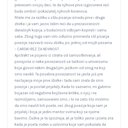
prenesem svojoj deci, te da njihove prve izgovorene reči
budu simbol i pokazatelj njihovih korenova.
Pitate me za razliku u stilu pisanja između prve i druge
zbirke i ja vam jasno želim reći da u prezasićenosti
današnjih kopija, u budućnosti odbijam kopirati i samu
sebe. Zbog toga sam vrlo odlučno promenila stil pisanja
poezije, nazvavši novu zbirku, po jednoj od mojih pesama
– CARSKI REZ ZA NEVINOST.
Apstrakt se pojavio iz straha od samootkrivanja, ali
ponajviše iz neke povezanosti sa tačkom u univerzumu
koja govori nekim drugačijim jezikom od onog na koji
smo navikli. Ta posebna povezanost se javila još pre
nastajanja moje prve zbirke i tada sam znala da smo
poezija i ja postali prijatelji. Kada to saznamo, mi gubimo
bojazan od negativne književne kritike, o njoj i ne
razmišljamo, samouvereni smo, i to ne zato što mislimo
da smo naučili biti poete, već zbog poezije koja nam je
prijatelj i koja je jedini mentor svima koji se njome
bavimo. Čudna je ta spoznaja, ali je toliko jasna i poeta zna
kada je poeta, rođen u uslovima koje sam pokušala da