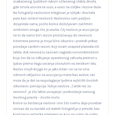
osakaćenog, ljudskom rukom oštećenog stabla drveta,
gde smola asocira na suzu, a useci na ožiljke i rezove duše.
Na fotografiji naslovnice integrisan je ožiljak i dva bela
pera, kao simbol nevinosti. Naslovnicu sam pažljivo
dizajnirala sama, pošto korice doživljavam zaštitnim
simbolom onoga što je unutra. Cilj naslova je asocijacija
na to da samo bol i rezovi pročišćavaju do nevinosti.
Istoimena pesma je moje lično iskustvo i poetski prikaz
porođaja carskim rezom, koji nisam unapred planirala niti
želela, dok nevinošću nazivam nagradu novorođenčetom
koje čini da se odbijanje operativnog zahvata pretvori u
ljubav prema tragu sećanja utisnutom na ženskom telu.
Naslov mojih knjiga mi je jako bitan i on se ne sme
odnositi isključivo na asocijaciju mene kao autora, već
mora da je dat na raspolaganje ljudima različitih životnih
iskustava i percepcija. Težnja naslova „Carski rez za
nevinost” je što lakše usvajanje i podnošenje surovog
životnog pravila – životni moto.
Korice su ilustracija naslova i ono što svemu daje poseban
smisao da su nastale od realnih fotografija iz prirode, bez
korišćenja veštačke inteligencije, koju ne volim da vidim