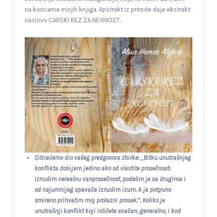
na koricama mojih knjiga. Apstrakt iz prirode daje ekstrakt
naslovu CARSKI REZ ZA NEVINOST.
Citiraćemo dio vašeg predgovora zbirke: „Bitku unutrašnjeg
konflikta dobijam jedino ako od vlastite prosečnosti
iznudim nerealnu vanprosečnost, podelim je sa drugima i
od najumnijeg spavača iznudim izum. A ja potpuno
smireno prihvatim moj prolazni prosek.”. Koliko je
unutrašnji konflikt koji ističete snažan, generalno, i kod