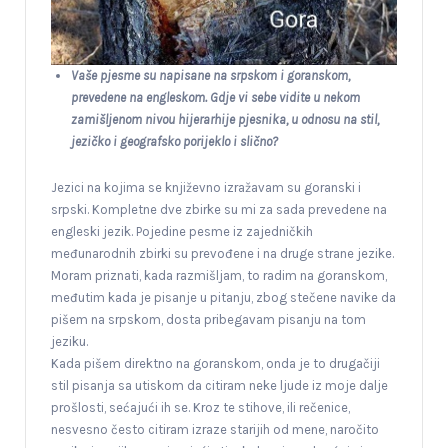
Vaše pjesme su napisane na srpskom i goranskom,
prevedene na engleskom. Gdje vi sebe vidite u nekom
zamišljenom nivou hijerarhije pjesnika, u odnosu na stil,
jezičko i geografsko porijeklo i slično?
Jezici na kojima se književno izražavam su goranski i
srpski. Kompletne dve zbirke su mi za sada prevedene na
engleski jezik. Pojedine pesme iz zajedničkih
međunarodnih zbirki su prevođene i na druge strane jezike.
Moram priznati, kada razmišljam, to radim na goranskom,
međutim kada je pisanje u pitanju, zbog stečene navike da
pišem na srpskom, dosta pribegavam pisanju na tom
jeziku.
Kada pišem direktno na goranskom, onda je to drugačiji
stil pisanja sa utiskom da citiram neke ljude iz moje dalje
prošlosti, sećajući ih se. Kroz te stihove, ili rečenice,
nesvesno često citiram izraze starijih od mene, naročito