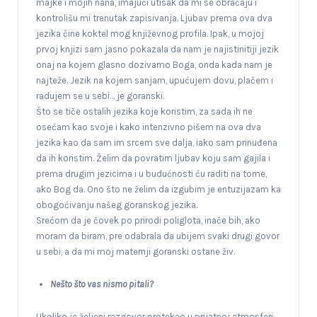
majke i mojih nana, imajući utisak da mi se obraćaju i
kontrolišu mi trenutak zapisivanja. Ljubav prema ova dva
jezika čine koktel mog književnog profila. Ipak, u mojoj
prvoj knjizi sam jasno pokazala da nam je najistinitiji jezik
onaj na kojem glasno dozivamo Boga, onda kada nam je
najteže. Jezik na kojem sanjam, upućujem dovu, plačem i
radujem se u sebi… je goranski.
Što se tiče ostalih jezika koje koristim, za sada ih ne
osećam kao svoje i kako intenzivno pišem na ova dva
jezika kao da sam im srcem sve dalja, iako sam prinuđena
da ih koristim. Želim da povratim ljubav koju sam gajila i
prema drugim jezicima i u budućnosti ću raditi na tome,
ako Bog da. Ono što ne želim da izgubim je entuzijazam ka
obogoćivanju našeg goranskog jezika.
Srećom da je čovek po prirodi poliglota, inače bih, ako
moram da biram, pre odabrala da ubijem svaki drugi govor
u sebi, a da mi moj maternji goranski ostane živ.
Nešto što vas nismo pitali?
Ukoliko je željeni razgovor protekao u prijatnoj atmosferi,