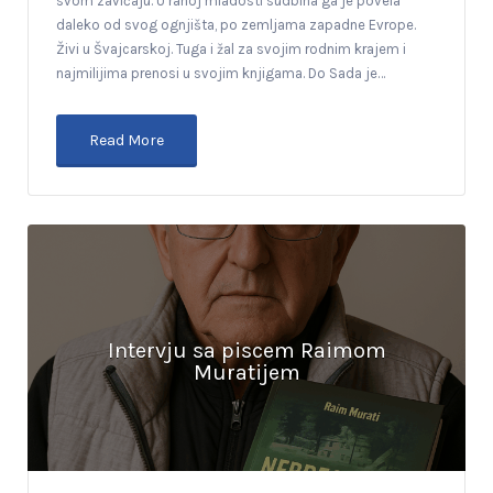
svom zavičaju. U ranoj mladosti sudbina ga je povela
daleko od svog ognjišta, po zemljama zapadne Evrope.
Živi u Švajcarskoj. Tuga i žal za svojim rodnim krajem i
najmilijima prenosi u svojim knjigama. Do Sada je…
Read More
Intervju sa piscem Raimom
Muratijem