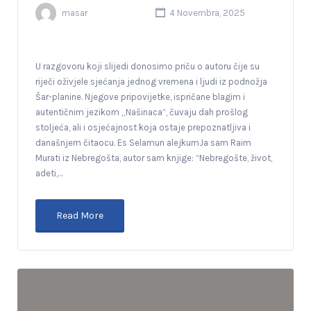
masar
4 Novembra, 2025
U razgovoru koji slijedi donosimo priču o autoru čije su
riječi oživjele sjećanja jednog vremena i ljudi iz podnožja
Šar-planine. Njegove pripovijetke, ispričane blagim i
autentičnim jezikom „Našinaca“, čuvaju dah prošlog
stoljeća, ali i osjećajnost koja ostaje prepoznatljiva i
današnjem čitaocu. Es Selamun alejkumJa sam Raim
Murati iz Nebregošta, autor sam knjige: “Nebregošte, život,
adeti,…
Read More