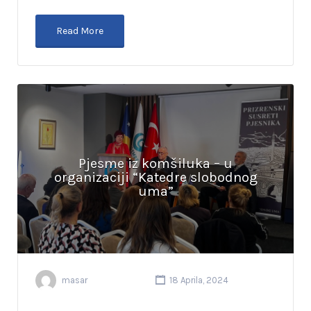
Read More
Pjesme iz komšiluka – u
organizaciji “Katedre slobodnog
uma”
masar
18 Aprila, 2024