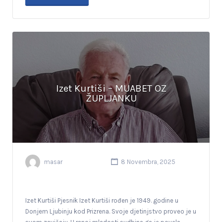
Izet Kurtiši – MUABET OZ
ŽUPLJANKU
masar
8 Novembra, 2025
Izet Kurtiši Pjesnik Izet Kurtiši rođen je 1949. godine u
Donjem Ljubinju kod Prizrena. Svoje djetinjstvo proveo je u