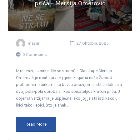
priča – Mersija Omerović
masar
27 Oktobra, 2025
0 Comments
Iz recenzije zbirke “Ne se strami” – Glas Župe Mersija
Omerović je među prvim pjesnikinjama naše Župe. U
prethodnim zbirkama se bavila poezijom u stihu, dok se u
ovoj pola-pola oprobala i kao spisateljica kratkih priča. U
objema verzijama je uspješna iako joj je stil isti, kako u
lirici tako i epici. Što je znak…
Read More