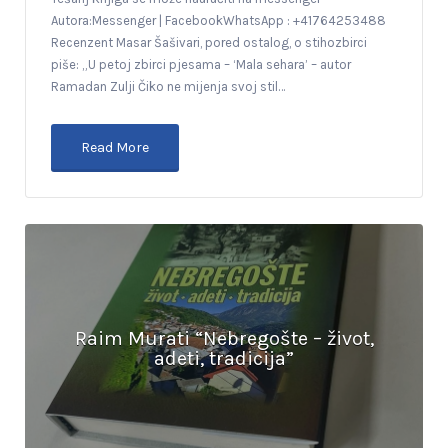
Autora:Messenger | FacebookWhatsApp : +41764253488
Recenzent Masar Šašivari, pored ostalog, o stihozbirci
piše: „U petoj zbirci pjesama – ‘Mala sehara’ – autor
Ramadan Zulji Čiko ne mijenja svoj stil…
Read More
Raim Murati “Nebregošte – život,
adeti, tradicija”