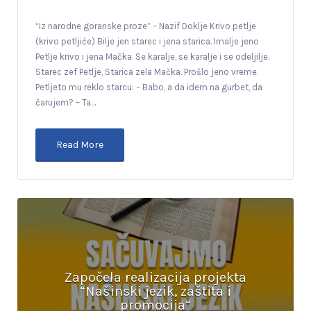
“Iz narodne goranske proze” – Nazif Doklje Krivo petlje
(krivo petljiće) Bilje jen starec i jena starica. Imalje jeno
Petlje krivo i jena Mačka. Se karalje, se karalje i se odeljilje.
Starec zef Petlje, Starica zela Mačka. Prošlo jeno vreme.
Petljeto mu reklo starcu: – Babo, a da idem na gurbet, da
čarujem? – Ta…
Read More
Započela realizacija projekta
“Našinski jezik, zaštita i
promocija“