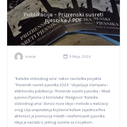
Publikacija – Prizrenski susreti
pjesnika / PDF
masar
9 Maja, 2024
“Katedra slobodnog uma” nakon završetka projekta
“Prizrenski susreti pjesnika 2024. “objavljuje štampanu i
elektronsku publikaciju “Prizrenski susreti pjesnika – Mladi
pjesnici/Pjesme iz komšiluka” Predgovor “Katedra
slobodnog uma” donosi nove ideje i metode u realizaciji
svog cilja unapređenja književne kulture zajednice.Prva
aktivnost je promocija mladih i neafirmisanih pjesnika.
Ideja je nastala iz jednog susreta sa čovjekom…