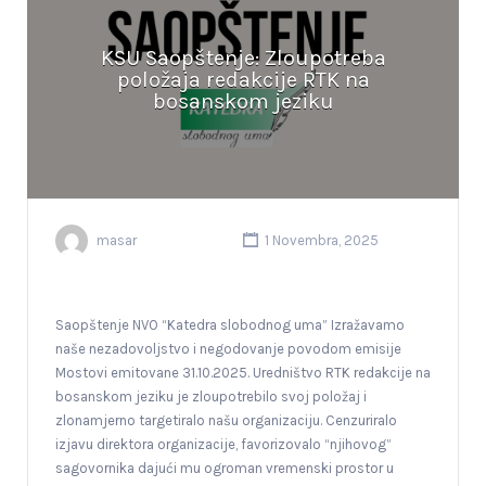
KSU Saopštenje: Zloupotreba
položaja redakcije RTK na
bosanskom jeziku
masar
1 Novembra, 2025
Saopštenje NVO “Katedra slobodnog uma” Izražavamo
naše nezadovoljstvo i negodovanje povodom emisije
Mostovi emitovane 31.10.2025. Uredništvo RTK redakcije na
bosanskom jeziku je zloupotrebilo svoj položaj i
zlonamjerno targetiralo našu organizaciju. Cenzuriralo
izjavu direktora organizacije, favorizovalo “njihovog”
sagovornika dajući mu ogroman vremenski prostor u