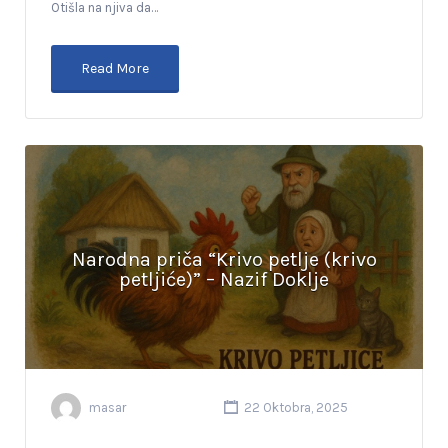
Otišla na njiva da…
Read More
Narodna priča “Krivo petlje (krivo
petljiće)” – Nazif Doklje
masar
22 Oktobra, 2025