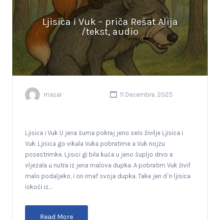
Ljisica i Vuk – priča Rešat Alija
/tekst, audio
masar
11 Decembra, 2025
Ljisica i Vuk U jena šuma pokraj jeno selo živilje Ljisica i
Vuk. Ljisica go vikala Vuka pobratime a Vuk nojzu
posestrimke. Ljisici gi bila kuća u jeno šupljo drvo a
vljezala u nutra iz jena malova dupka. A pobratim Vuk živif
malo podaljeko, i on imaf svoja dupka. Take jen d`n ljisica
iskoči iz…
Read More