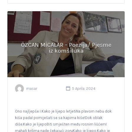
ÖZCAN MİCALAR – Poezija/ Pjesme
iz komšiluka
masar
5 Aprila, 2024
Ono najljepše I Kako je lijepo letjetiNa plavom nebu dok
kiša padaI pomiješati se sa kapima kiše!Dok oblak
diše.Kako je lijepoBiti smješten među rosnim lišćemI
mahati krilima nade čekajući zoruKako je lijepo,Kako je