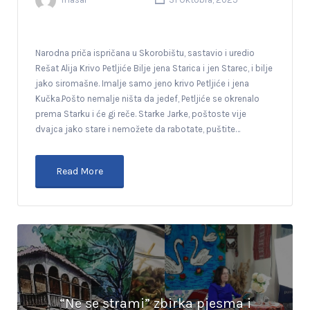
Narodna priča ispričana u Skorobištu, sastavio i uredio
Rešat Alija Krivo Petljiće Bilje jena Starica i jen Starec, i bilje
jako siromašne. Imalje samo jeno krivo Petljiće i jena
Kučka.Pošto nemalje ništa da jedef, Petljiće se okrenalo
prema Starku i će gi reče. Starke Jarke, poštoste vije
dvajca jako stare i nemožete da rabotate, puštite…
Read More
“Ne se strami” zbirka pjesma i