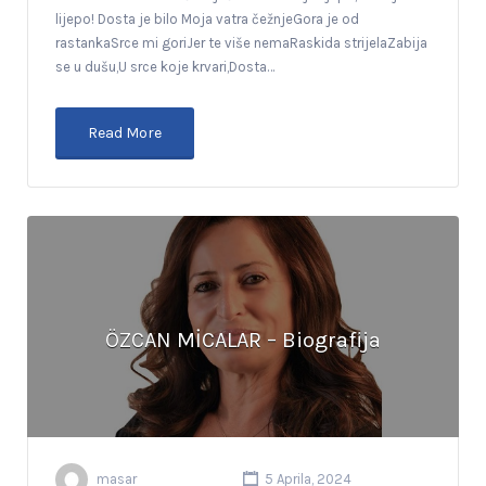
lijepo! Dosta je bilo Moja vatra čežnjeGora je od
rastankaSrce mi goriJer te više nemaRaskida strijelaZabija
se u dušu,U srce koje krvari,Dosta…
Read More
ÖZCAN MİCALAR – Biografija
masar
5 Aprila, 2024