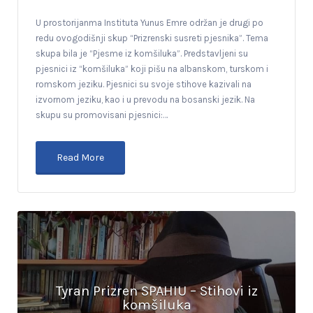
U prostorijanma Instituta Yunus Emre održan je drugi po
redu ovogodišnji skup “Prizrenski susreti pjesnika”. Tema
skupa bila je “Pjesme iz komšiluka”. Predstavljeni su
pjesnici iz “komšiluka” koji pišu na albanskom, turskom i
romskom jeziku. Pjesnici su svoje stihove kazivali na
izvornom jeziku, kao i u prevodu na bosanski jezik. Na
skupu su promovisani pjesnici:…
Read More
Tyran Prizren SPAHIU – Stihovi iz
komšiluka