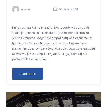
masar
20 Juna, 2024
Knjiga autora Raima Muratija “Nebregošte – život, adeti,
tradicija” pisana na “Našinskom” jeziku, donosi hroniku
jednog vremena i događaje prepoznatljive za generacije
ljudi koji su živjeli u to vrijeme ili na rubu tog vremena.
Današnjim generacijama će priče i opisi događaja izgledati
nestvarni.Ljudi su živjeli u zajednici čiji je jedini cilj bio
preživjeti teška vremena.…
Read More