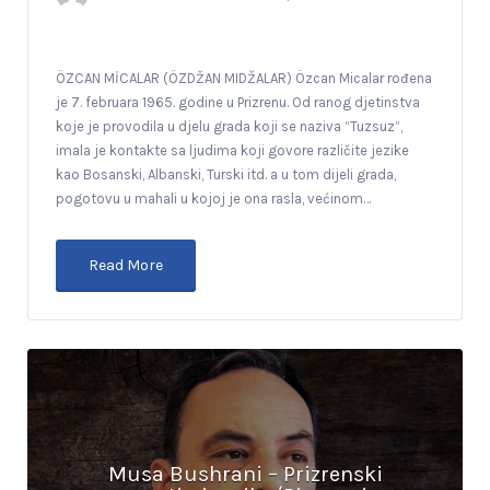
ÖZCAN MİCALAR (ÖZDŽAN MIDŽALAR) Özcan Micalar rođena
je 7. februara 1965. godine u Prizrenu. Od ranog djetinstva
koje je provodila u djelu grada koji se naziva “Tuzsuz”,
imala je kontakte sa ljudima koji govore različite jezike
kao Bosanski, Albanski, Turski itd. a u tom dijeli grada,
pogotovu u mahali u kojoj je ona rasla, većinom…
Read More
Musa Bushrani – Prizrenski