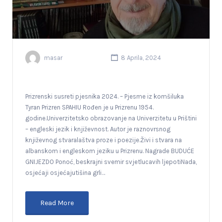
masar
8 Aprila, 2024
Prizrenski susreti pjesnika 2024. – Pjesme iz komšiluka
Tyran Prizren SPAHIU Rođen je u Prizrenu 1954.
godine.Univerzitetsko obrazovanje na Univerzitetu u Prištini
– engleski jezik i književnost. Autor je raznovrsnog
književnog stvaralaštva proze i poezije.Živi i stvara na
albanskom i engleskom jeziku u Prizrenu. Nagrade BUDUĆE
GNIJEZDO Ponoć, beskrajni svemir svjetlucavih ljepotiNada,
osjećaji osjećajutišina grli…
Read More