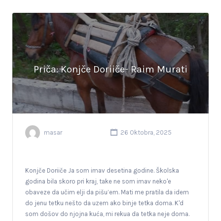
Priča: Konjče Doriiče- Raim Murati
masar
26 Oktobra, 2025
Konjče Doriiče Ja som imav desetina godine. Školska
godina bila skoro pri kraj, take ne som imav neko'e
obaveze da učim elji da pišu’em. Mati me pratila da idem
do jenu tetku nešto da uzem ako binje tetka doma. K'd
som došov do njojna kuća, mi rekua da tetka neje doma.