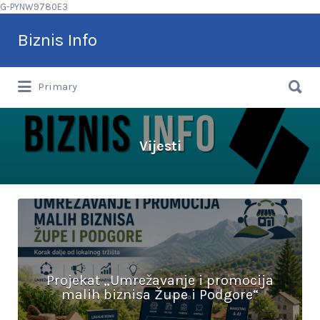
G-PYNW9780E3
Search
Biznis Info
for:
Search
Brže vašem klijentu
Primary
for:
Vijesti
Projekat „Umrežavanje i promocija
malih biznisa Župe i Podgore“