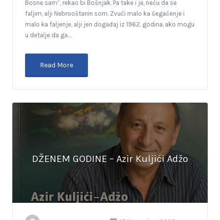
Bosne sam“, rekao bi Bošnjak. Pa take i ja, neću da se
faljim, alji Nebrooštanin som. Zvuči malo ka šegačenje i
malo ka faljenje, alji jen događaj iz 1962. godina, ako mogu
u detalje da ga…
Read More
DŽENEM GODINE – Azir Kuljići Adžo