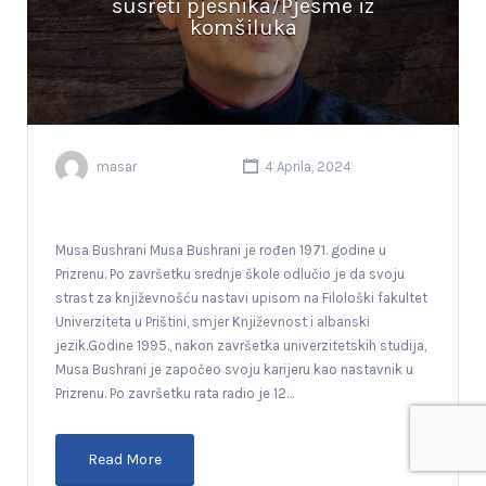
susreti pjesnika/Pjesme iz
komšiluka
masar
4 Aprila, 2024
Musa Bushrani Musa Bushrani je rođen 1971. godine u
Prizrenu. Po završetku srednje škole odlučio je da svoju
strast za književnošću nastavi upisom na Filološki fakultet
Univerziteta u Prištini, smjer Književnost i albanski
jezik.Godine 1995., nakon završetka univerzitetskih studija,
Musa Bushrani je započeo svoju karijeru kao nastavnik u
Prizrenu. Po završetku rata radio je 12…
Read More