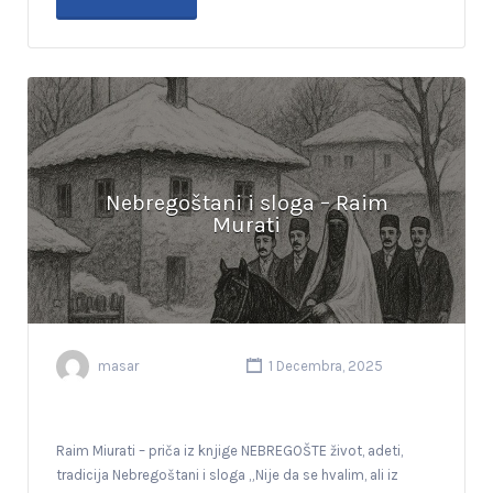
Nebregoštani i sloga – Raim
Murati
masar
1 Decembra, 2025
Raim Miurati – priča iz knjige NEBREGOŠTE život, adeti,
tradicija Nebregoštani i sloga „Nije da se hvalim, ali iz