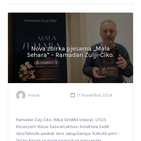
Nova zbirka pjesama ,,Mala
Sehara” – Ramadan Zulji-Čiko.
masar
17 Novembra, 2024
Ramadan Zulji Čiko: MALA SEHARA Izdavač: UTILIS
Recenzent: Masar ŠašivariLektura i korektura:Sadik
IdriziTehnički urednik: Amir JakupiŠampa: PLANJAX print –
Tešanj Knjiga se može nauručiti na messenger