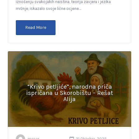
iznošenju svakojakih neistina, teorija zavjera i jezika
mržnje, iskazalo svoje lične ocjene…
Read More
“Krivo petljiće”, narodna priča
ispričana u Skorobištu – Rešat
Alija
masar
31 Oktobra, 2025