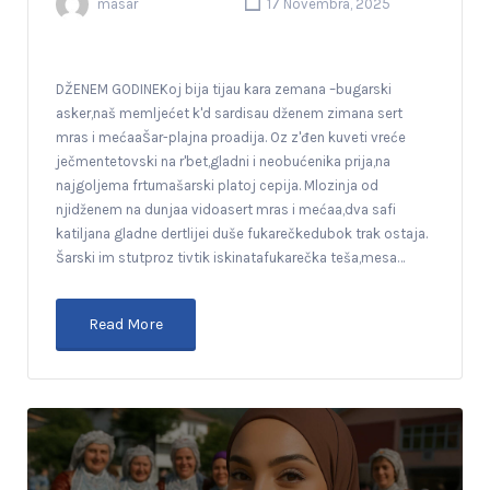
masar
17 Novembra, 2025
DŽENEM GODINEKoj bija tijau kara zemana –bugarski
asker,naš memljećet k'd sardisau dženem zimana sert
mras i mećaaŠar-plajna proadija. Oz z'đen kuveti vreće
ječmentetovski na r'bet,gladni i neobućenika prija,na
najgoljema frtumašarski platoj cepija. Mlozinja od
njidženem na dunjaa vidoasert mras i mećaa,dva safi
katiljana gladne dertlijei duše fukarečkedubok trak ostaja.
Šarski im stutproz tivtik iskinatafukarečka teša,mesa…
Read More