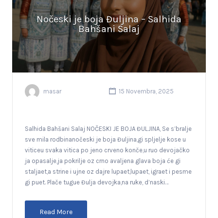
Nočeski je boja Đuljina – Salhida
Bahšani Salaj
masar
15 Novembra, 2025
Salhida Bahšani Salaj NOČESKI JE BOJA ĐULJINA, Se s’bralje
sve mila rodbinanočeski je boja Đuljina,gi spljelje kose u
viticeu svaka vitica po jeno crveno konče,u ruo devojačko
ja opasalje,ja pokrilje oz crno avaljena glava boja će gi
staljaet,a strine i ujne oz dajre lupaet,lupaet, igraet i pesme
gi puet. Plače tugue Đulja devojka,na ruke, d’naski…
Read More