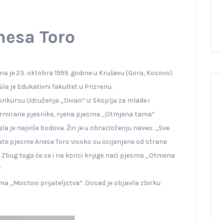
nesa Toro
a je 23. oktobra 1999. godine u Kruševu (Gora, Kosovo).
ila je Edukativni fakultet u Prizrenu.
onkursu Udruženja „Divan“ iz Skoplja za mlade i
irmirane pjesnike, njena pjesma „Otmjena tama“
ila je najviše bodova. Žiri je u obrazloženju naveo: „Sve
ate pjesme Anese Toro visoko su ocijenjene od strane
a. Zbog toga će se i na korici knjige naći pjesma „Otmena
“
a „Mostovi prijateljstva“. Dosad je objavila zbirku