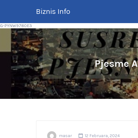
Search
Biznis Info
for:
G-PYNW9780E3
Brže vašem klijentu
Pjesme An
masar
12 Februara, 2024