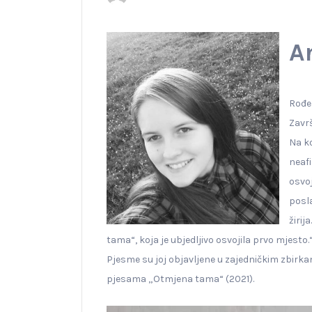
A
Rođen
Završ
Na k
neaf
osvoj
posl
žirij
tama“, koja je ubjedljivo osvojila prvo mjesto.
Pjesme su joj objavljene u zajedničkim zbirkam
pjesama „Otmjena tama“ (2021).