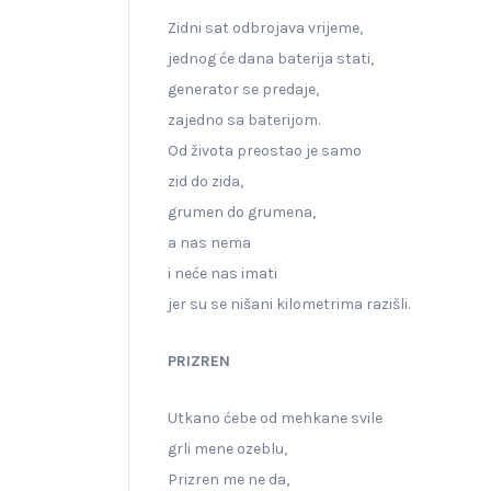
Zidni sat odbrojava vrijeme,
jednog će dana baterija stati,
generator se predaje,
zajedno sa baterijom.
Od života preostao je samo
zid do zida,
grumen do grumena,
a nas nema
i neće nas imati
jer su se nišani kilometrima razišli.
PRIZREN
Utkano ćebe od mehkane svile
grli mene ozeblu,
Prizren me ne da,