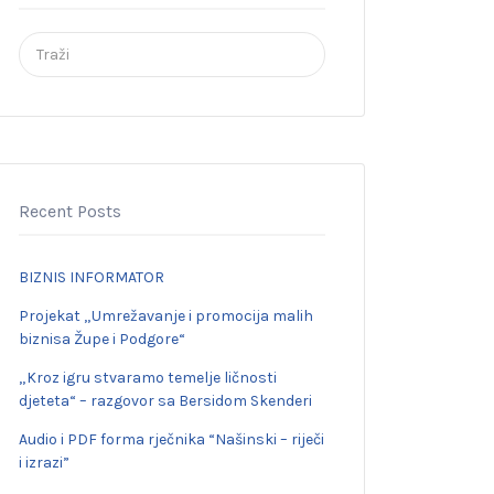
Search
for:
Recent Posts
BIZNIS INFORMATOR
Projekat „Umrežavanje i promocija malih
biznisa Župe i Podgore“
„Kroz igru stvaramo temelje ličnosti
djeteta“ – razgovor sa Bersidom Skenderi
Audio i PDF forma rječnika “Našinski – riječi
i izrazi”