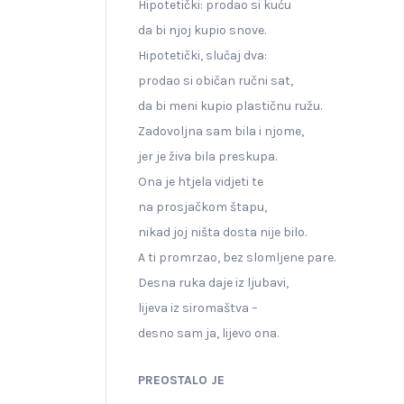
Hipotetički: prodao si kuću
da bi njoj kupio snove.
Hipotetički, slučaj dva:
prodao si običan ručni sat,
da bi meni kupio plastičnu ružu.
Zadovoljna sam bila i njome,
jer je živa bila preskupa.
Ona je htjela vidjeti te
na prosjačkom štapu,
nikad joj ništa dosta nije bilo.
A ti promrzao, bez slomljene pare.
Desna ruka daje iz ljubavi,
lijeva iz siromaštva –
desno sam ja, lijevo ona.
PREOSTALO JE