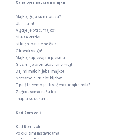
Crna pjesma, crna majka
Majko, gdje su mi braća?
Ubili su ih!
A gdje je otac, majko?
Nije se vratio!
Ni kućni pas se ne čuje!
Otrovali su ga!
Majko, zapjevaj mi pjesmu!
Glas mi je promukao, sine moj!
Daj mi malo hljeba, majko!
Nemamo ni trunke hljeba!
E pa što ćemo jesti večeras, majko mila?
Zagrist ćemo našu bol
I napiti se suzama.
Kad Rom voli
Kad Rom voli
Po ciči zimi lastavicama