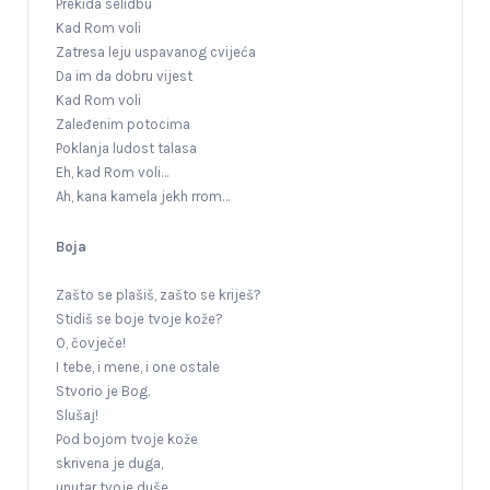
Prekida selidbu
Kad Rom voli
Zatresa leju uspavanog cvijeća
Da im da dobru vijest
Kad Rom voli
Zaleđenim potocima
Poklanja ludost talasa
Eh, kad Rom voli…
Ah, kana kamela jekh rrom…
Boja
Zašto se plašiš, zašto se kriješ?
Stidiš se boje tvoje kože?
O, čovječe!
I tebe, i mene, i one ostale
Stvorio je Bog.
Slušaj!
Pod bojom tvoje kože
skrivena je duga,
unutar tvoje duše.