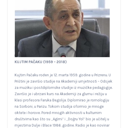
KUJTIM PAČAKU (1959 – 2018)
Kujtim Pačaku rođen je 12. marta 1959. godine u Prizrenu. U
Prištini je završio studije na Akademiji umjetnosti – Odsjek
za muziku i postdiplomske studije iz muzičke pedagogije.
Završio je i ubrzani kurs na Akademiji za glumu i režiju u
klasi profesora Faruka Begolija. Diplomirao je romologiju
na Sorboni, u Parizu. Tokom studija oformio je mnoge
oktete i horove. Pored mnogih aktivnosti u kulturnim
društvima kao što su „Agimi“ i „Doğru Yol“ bio je učitelj u
mjestima Dulje i Blace 1986. godine. Radio je kao novinar