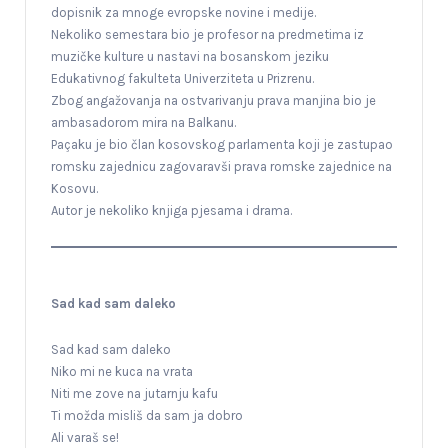
dopisnik za mnoge evropske novine i medije.
Nekoliko semestara bio je profesor na predmetima iz
muzičke kulture u nastavi na bosanskom jeziku
Edukativnog fakulteta Univerziteta u Prizrenu.
Zbog angažovanja na ostvarivanju prava manjina bio je
ambasadorom mira na Balkanu.
Paçaku je bio član kosovskog parlamenta koji je zastupao
romsku zajednicu zagovaravši prava romske zajednice na
Kosovu.
Autor je nekoliko knjiga pjesama i drama.
Sad kad sam daleko
Sad kad sam daleko
Niko mi ne kuca na vrata
Niti me zove na jutarnju kafu
Ti možda misliš da sam ja dobro
Ali varaš se!