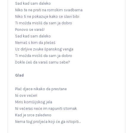
Sad kad sam daleko
Niko te ne prati na romskim svadbama
Niko ti ne pokazuje kako se slavi bibi
Ti možda misliš da sam ja dobro
Ponovo se varaš!
Sad kad sam daleko
Nemaš s kim da plešeš
Uz dirljive zvuke španskog venga
Ti možda misliš da sam ja dobro
Dokle ćeš da varaš samu sebe?
Glad
Plač djece nikako da prestane
Ni ove večeri
Miris komšijskog jela
Ni večeras neće im napuniti stomak
Kad je srce zaleđeno
Nema tog proljeća koji će ga istopiti…