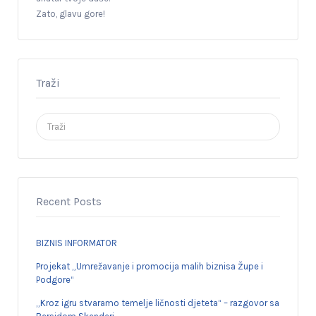
Zato, glavu gore!
Traži
Search
for:
Recent Posts
BIZNIS INFORMATOR
Projekat „Umrežavanje i promocija malih biznisa Župe i
Podgore“
„Kroz igru stvaramo temelje ličnosti djeteta“ – razgovor sa