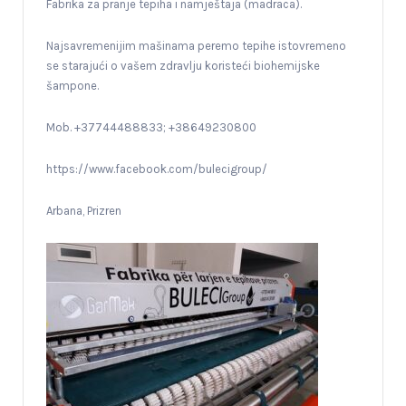
Fabrika za pranje tepiha i namještaja (madraca).
Najsavremenijim mašinama peremo tepihe istovremeno
se starajući o vašem zdravlju koristeći biohemijske
šampone.
Mob. +37744488833; +38649230800
https://www.facebook.com/bulecigroup/
Arbana, Prizren