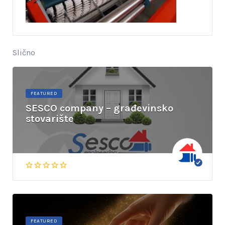
Slično
FEATURED
SESCO company – građevinsko
stovarište
FEATURED