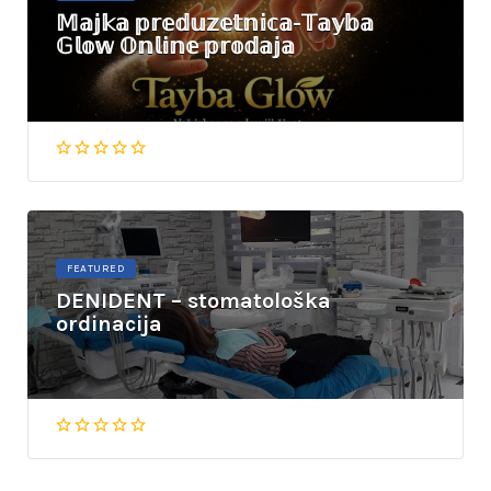
𝕄𝕒𝕛𝕜𝕒 𝕡𝕣𝕖𝕕𝕦𝕫𝕖𝕥𝕟𝕚𝕔𝕒-𝕋𝕒𝕪𝕓𝕒
𝔾𝕝𝕠𝕨 𝕆𝕟𝕝𝕚𝕟𝕖 𝕡𝕣𝕠𝕕𝕒𝕛𝕒
FEATURED
DENIDENT – stomatološka
ordinacija