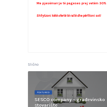
Me pjesëmarrje të pageses prej vetëm 30% në
Shfrytzoni këtë ofertë të rallë dhe përfitoni sot!
Slično
FEATURED
SESCO company – građevinsko
stovarište