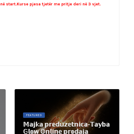
 start.Kurse pjesa tjetër me pritje deri në 3 vjet.
FEATURED
𝕄𝕒𝕛𝕜𝕒 𝕡𝕣𝕖𝕕𝕦𝕫𝕖𝕥𝕟𝕚𝕔𝕒-𝕋𝕒𝕪𝕓𝕒
𝔾𝕝𝕠𝕨 𝕆𝕟𝕝𝕚𝕟𝕖 𝕡𝕣𝕠𝕕𝕒𝕛𝕒