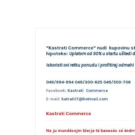
“Kastrati Commerce” nudi kupovinu st
hipoteke:
Uplatom od 30% u startu uštedi d
Iskoristi ovi retku ponudu i profitiraj odmah!
049/994-994 049/300-625 049/500-706
Facebook:
Kastrati Commerce
E-mail:
katrati17@hotmail.com
Kastrati Commerce
Ne ju mundësojm blerje të banesës së ëndrr