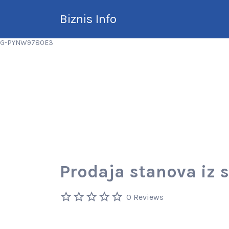
Search
Biznis Info
for:
G-PYNW9780E3
Brže vašem klijentu
Prodaja stanova iz 
0 Reviews