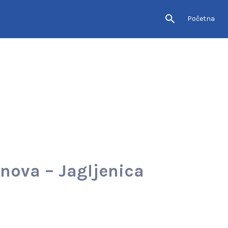
Početna
snova – Jagljenica