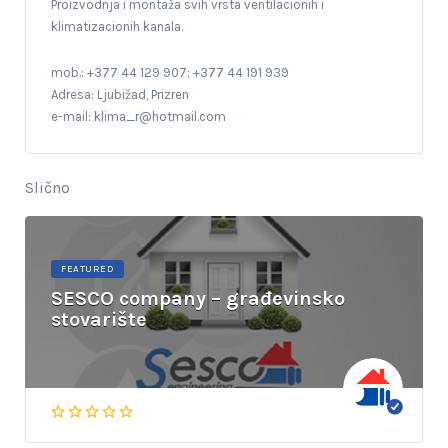
Proizvodnja i montaža svih vrsta ventilacionih i
klimatizacionih kanala.
mob.: +377 44 129 907; +377 44 191 939
Adresa: Ljubižad, Prizren
e-mail:
klima_r@hotmail.com
Slično
FEATURED
SESCO company – građevinsko
stovarište