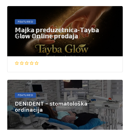
FEATURED
𝕄𝕒𝕛𝕜𝕒 𝕡𝕣𝕖𝕕𝕦𝕫𝕖𝕥𝕟𝕚𝕔𝕒-𝕋𝕒𝕪𝕓𝕒
𝔾𝕝𝕠𝕨 𝕆𝕟𝕝𝕚𝕟𝕖 𝕡𝕣𝕠𝕕𝕒𝕛𝕒
FEATURED
DENIDENT – stomatološka
ordinacija