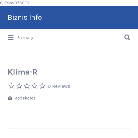
G-PYNW9780E3
Search
Biznis Info
for:
Search
Brže vašem klijentu
Primary
for:
Klima-R
0 Reviews
Add Photos