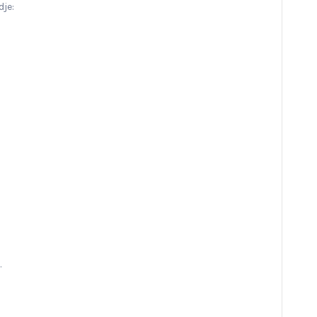
dje:
…