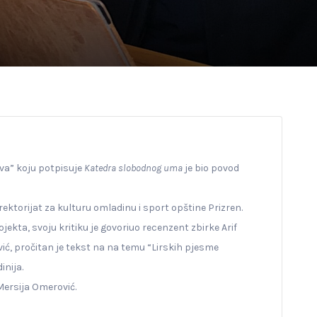
va” koju potpisuje
Katedra slobodnog uma
je bio povod
ektorijat za kulturu omladinu i sport opštine Prizren.
jekta, svoju kritiku je govoriuo recenzent zbirke Arif
vić, pročitan je tekst na na temu “Lirskih pjesme
inija.
 Mersija Omerović.