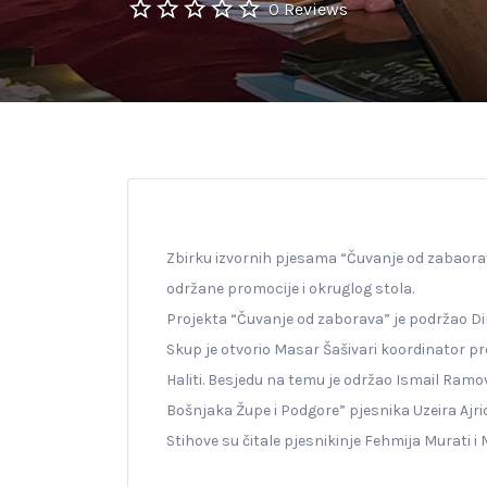
0 Reviews
Zbirku izvornih pjesama “Čuvanje od zabaora
održane promocije i okruglog stola.
Projekta “Čuvanje od zaborava” je podržao Dir
Skup je otvorio Masar Šašivari koordinator pro
Haliti. Besjedu na temu je održao Ismail Ramo
Bošnjaka Župe i Podgore” pjesnika Uzeira Ajrid
Stihove su čitale pjesnikinje Fehmija Murati i