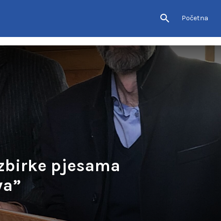
Početna
zbirke pjesama
va”