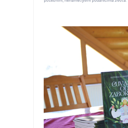
posebnim, nenametljivim podanicima života.