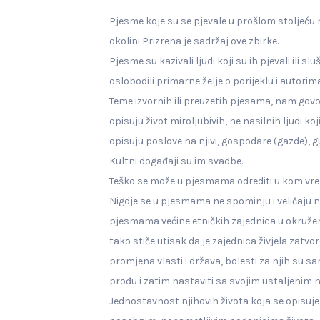
Pjesme koje su se pjevale u prošlom stoljeću
okolini Prizrena je sadržaj ove zbirke.
Pjesme su kazivali ljudi koji su ih pjevali ili sl
oslobodili primarne želje o porijeklu i autorim
Teme izvornih ili preuzetih pjesama, nam govor
opisuju život miroljubivih, ne nasilnih ljudi ko
opisuju poslove na njivi, gospodare (gazde), g
Kultni događaji su im svadbe.
Teško se može u pjesmama odrediti u kom vrem
Nigdje se u pjesmama ne spominju i veličaju ni s
pjesmama većine etničkih zajednica u okruženju
tako stiče utisak da je zajednica živjela zatv
promjena vlasti i država, bolesti za njih su 
prođu i zatim nastaviti sa svojim ustaljenim 
Jednostavnost njihovih života koja se opisuje 