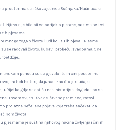
 na prostorima etničke zajednice Bošnjaka/Našinaca u
ušali. Njima nije bilo bitno porijeklo pjesme, pa smo se i mi
a tih pjesama.
e mnogo toga o životu ljudi koji su ih pjevali. Pjesme
ji su se radovali životu, ljubavi, proljeću, svadbama. One
urbetdžije…
enskom periodu su se pjevale i to ih čini posebnim.
voji ni tuđi historijski junaci kao što je slučaj u
. Rijetko gdje se dotiču neki historijski događaji pa se
orena u svom svijetu. Sve društvene promjene, ratovi
samo prolazne neželjene pojave koje treba sačekati da
načinom života.
u pjesmama je suština njihovog načina življenja i čini ih