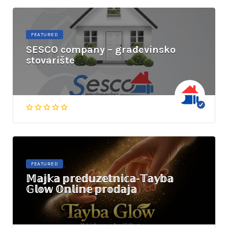
FEATURED
SESCO company – građevinsko
stovarište
FEATURED
𝕄𝕒𝕛𝕜𝕒 𝕡𝕣𝕖𝕕𝕦𝕫𝕖𝕥𝕟𝕚𝕔𝕒-𝕋𝕒𝕪𝕓𝕒
𝔾𝕝𝕠𝕨 𝕆𝕟𝕝𝕚𝕟𝕖 𝕡𝕣𝕠𝕕𝕒𝕛𝕒